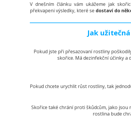
V dnešním článku vám ukážeme jak skořici 
překvapeni výsledky, které se
dostaví do něko
Jak užitečná
Pokud jste při přesazovaní rostliny poškodi
skořice. Má dezinfekční účinky a 
Pokud chcete urychlit růst rostliny, tak jednod
Skořice také chrání proti škůdcům, jako jsou n
rostlina bude chr