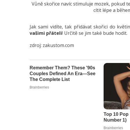
Vůně skořice navíc stimuluje mozek, pokud ted
cítit lépe a běhe
Jak sami vidíte, tak přidávat skořici do kvě
vašimi přáteli
! Určitě se jim také bude hodit.
zdroj:
zakustom.com