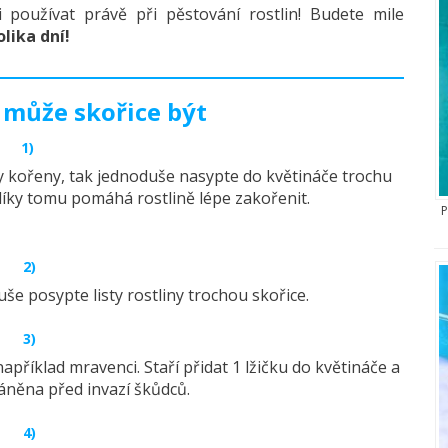
používat právě při pěstování rostlin! Budete mile
lika dní!
 může skořice být
1)
ly kořeny, tak jednoduše nasypte do květináče trochu
díky tomu pomáhá rostlině lépe zakořenit.
P
2)
uše posypte listy rostliny trochou skořice.
3)
apříklad mravenci. Staří přidat 1 lžičku do květináče a
áněna před invazí škůdců.
4)