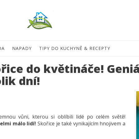
DA
NAPADY
TIPY DO KUCHYNĚ & RECEPTY
ořice do květináče! Geniá
lik dní!
emnou vůni, kterou si oblíbili lidé po celém světě!
velmi málo lidí!
Skořice je také vynikajícím hnojivem a