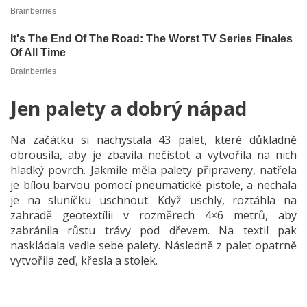
Jen palety a dobrý nápad
Na začátku si nachystala 43 palet, které důkladně
obrousila, aby je zbavila nečistot a vytvořila na nich
hladký povrch. Jakmile měla palety připraveny, natřela
je bílou barvou pomocí pneumatické pistole, a nechala
je na sluníčku uschnout. Když uschly, roztáhla na
zahradě geotextílii v rozměrech 4×6 metrů, aby
zabránila růstu trávy pod dřevem. Na textil pak
naskládala vedle sebe palety. Následně z palet opatrně
vytvořila zeď, křesla a stolek.