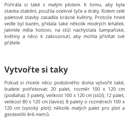
Pohrála si také s malým plotem. K tomu, aby byla
stavba stabilní, použila ocelové tyče a dráty. Kolem celé
paletové stavby zasadila krásné květiny. Protože hned
vedle byl bazén, přidala také několik modrých lehátek.
Jakmile měla hotovo, na stůl nachystala šampaňské,
květiny a něco k zakousnutí, aby mohla přivítat své
přátele.
Vytvořte si taky
Pokud si chcete něco podobného doma vytvořit také,
budete potřebovat: 20 palet, rozměr 100 x 120 cm
(podlaha); 3 palety, velikost 100 x 120 cm (stůl); 12 palet,
velikost 80 x 120 cm (lavice); 8 palety o rozměrech 100 x
120 cm (vysoký plot); několik malých palet pro plot a
geotextílii 4×6 metrů.