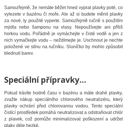
Samozřejmě, že nemáte běžet hned vyprat plavky poté, co
vylezete v bazénu či moře. Ale až si budete měnit plavky
za nové, ty použité vyperte. Samozřejmě ručně s použitím
mýdla nebo šamponu na vlasy. Nepoužívejte ani příliš
horkou vodu. Pořádně je vymáchejte v čisté vodě a jen z
nich vymačkejte vodu – neždímejte je. Uschnout je nechte
položené ve stínu na ručníku. Sluníčko by mohlo způsobit
blednutí barev.
Speciální přípravky…
Pokud trávíte hodně času v bazénu a máte drahé plavky,
zvažte nákup speciálního chlorového neutralizéru, který
plavky ochrání před chlorovanou vodou. Tento speciální
čistící prostředek pomáhá neutralizovat a odstraňovat chlór
z plavek, což pomůže minimalizovat poškození a udržet
plaky déle hezké.