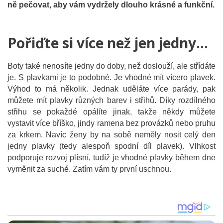
ně pečovat, aby vám vydržely dlouho krásné a funkční.
Pořiďte si více než jen jedny…
Boty také nenosíte jedny do doby, než doslouží, ale střídáte
je. S plavkami je to podobné. Je vhodné mít vícero plavek.
Výhod to má několik. Jednak uděláte více parády, pak
můžete mít plavky různých barev i střihů. Díky rozdílného
střihu se pokaždé opálíte jinak, takže někdy můžete
vystavit více bříško, jindy ramena bez provázků nebo pruhu
za krkem. Navíc ženy by na sobě neměly nosit celý den
jedny plavky (tedy alespoň spodní díl plavek). Vlhkost
podporuje rozvoj plísní, tudíž je vhodné plavky během dne
vyměnit za suché. Zatím vám ty první uschnou.