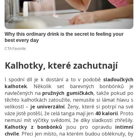
Kalhotky, které zachutnají
I spodní díl je k dostání a to v podobě
slaďoučkých
kalhotek
. Několik set barevných bonbónků je
navlečených na
pružných gumičkách
, takže pokud po
těchto kalhotkách zatoužíte, nemusíte si lámat hlavu s
velikostí –
je univerzální
. Ženy, které si potrpí na své
váze jistě potěší, že celá tanga mají jen
40 kalorií
. Proto
nemusí mít výčitky svědomí, že díky sladkosti zhřešily.
Kalhotky z bonbónků
jsou pro opravdu
intimní
chvíle
. Přeci jen místo, na kterém budou obléknuty, by