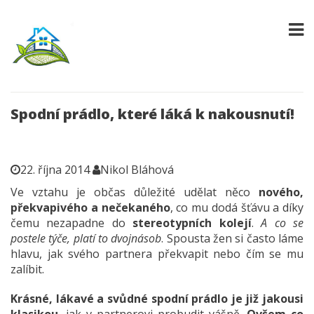
Spodní prádlo, které láká k nakousnutí!
22. října 2014
Nikol Bláhová
Ve vztahu je občas důležité udělat něco
nového,
překvapivého a nečekaného
, co mu dodá šťávu a díky
čemu nezapadne do
stereotypních kolejí
.
A co se
postele týče, platí to dvojnásob
. Spousta žen si často láme
hlavu, jak svého partnera překvapit nebo čím se mu
zalíbit.
Krásné, lákavé a svůdné spodní prádlo je již jakousi