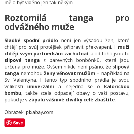
mělo být viděno jen tak někým.
Roztomilá tanga pro
odvážného muže
Sladké spodní prádlo
není jen výsadou žen, které
chtějí pro svůj protějšek připravit překvapení. I
muži
chtějí svým partnerkám zachutnat
a od toho jsou tu
slipová tanga
z barevných bonbónků, která jsou
určena pro muže. Ovšem nikde není psáno, že
slipová
tanga
nemohou
ženy věnovat mužům
– například na
Sv. Valentýna. I tento typ spodního prádla je svou
velikostí
univerzální
a nejedná se o
kalorickou
bombu
, takže zcela odpadají obavy o vaší postavu,
pokud je v
zápalu vášnivé chvilky celé zbaštíte
.
Obrázek:
pixabay.com
Save