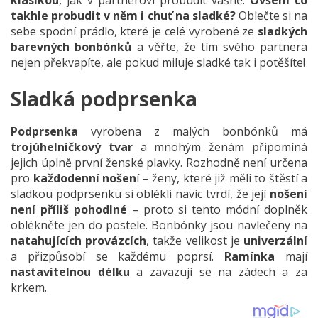
klasikou
, jak v partnerovi probudit vášně.
Ovšem co
takhle probudit v něm i chuť na sladké?
Oblečte si na
sebe spodní prádlo, které je celé vyrobené ze
sladkých
barevných bonbónků
a věřte, že tím svého partnera
nejen překvapíte, ale pokud miluje sladké tak i potěšíte!
Sladká podprsenka
Podprsenka
vyrobena z malých bonbónků má
trojúhelníčkový tvar
a mnohým ženám připomíná
jejich úplně první ženské plavky. Rozhodně není určena
pro
každodenní nošen
í – ženy, které již měli to štěstí a
sladkou podprsenku si oblékli navíc tvrdí, že její
nošení
není příliš pohodlné
– proto si tento módní doplněk
oblékněte jen do postele. Bonbónky jsou navlečeny na
natahujících provázcích
, takže velikost je
univerzální
a přizpůsobí se každému poprsí.
Ramínka
mají
nastavitelnou délku
a zavazují se na zádech a za
krkem.