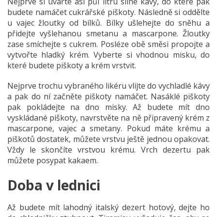
Nejprve si uvařte asi půl litru silné kávy, do které pak
budete namáčet cukrářské piškoty. Následně si oddělte
u vajec žloutky od bílků. Bílky ušlehejte do sněhu a
přidejte vyšlehanou smetanu a mascarpone. Žloutky
zase smíchejte s cukrem. Posléze obě směsi propojte a
vytvořte hladký krém. Vyberte si vhodnou misku, do
které budete piškoty a krém vrstvit.
Nejprve trochu vybraného likéru vlijte do vychladlé kávy
a pak do ní začněte piškoty namáčet. Nasáklé piškoty
pak pokládejte na dno misky. Až budete mít dno
vyskládané piškoty, navrstvěte na ně připravený krém z
mascarpone, vajec a smetany. Pokud máte krému a
piškotů dostatek, můžete vrstvu ještě jednou opakovat.
Vždy le skončíte vrstvou krému. Vrch dezertu pak
můžete posypat kakaem.
Doba v lednici
Až budete mít lahodný italský dezert hotový, dejte ho