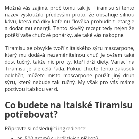
Možná vás zajímá, proč tomu tak je. Tiramisu si tento
název vysloužilo především proto, že obsahuje silnou
kávu, která má díky kofeinu člověka probudit z letargie
a dodat mu energii. Tento skvělý recept tedy nejen že
potěší vaše chuťové pohárky, ale také vás nakopne.
Tiramisu se obvykle tvoří z italského sýru mascarpone,
který mu dodává nezaměnitelnou chuť. Je ovšem také
dost tučný, takže nic pro ty, kteří drží diety. Variací na
Tiramisu je ale celá řada. Pokud chcete tento zákusek
odlehčit, můžete místo mascarpone použít jiný druh
sýru, který nebude tak tučný. My však pro vás máme
poctivou italskou verzi.
Co budete na italské Tiramisu
potřebovat?
Připravte si následující ingredience:
asi 500 gramů cukrářských piškotů