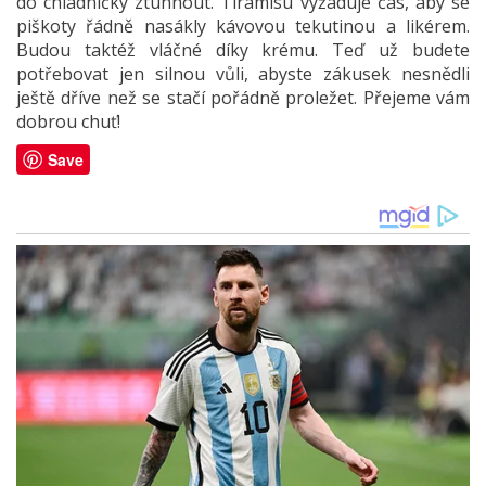
do chladničky ztuhnout. Tiramisu vyžaduje čas, aby se
piškoty řádně nasákly kávovou tekutinou a likérem.
Budou taktéž vláčné díky krému. Teď už budete
potřebovat jen silnou vůli, abyste zákusek nesnědli
ještě dříve než se stačí pořádně proležet. Přejeme vám
dobrou chuť!
Save